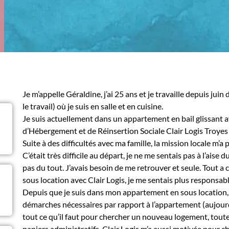
Je m’appelle Géraldine, j’ai 25 ans et je travaille depuis jui
le travail) où je suis en salle et en cuisine.
Je suis actuellement dans un appartement en bail glissant ave
d’Hébergement et de Réinsertion Sociale Clair Logis Troyes (
Suite à des difficultés avec ma famille, la mission locale m’a
C’était très difficile au départ, je ne me sentais pas à l’aise 
pas du tout. J’avais besoin de me retrouver et seule. Tout a
sous location avec Clair Logis, je me sentais plus responsa
Depuis que je suis dans mon appartement en sous location, le
démarches nécessaires par rapport à l’appartement (aujourd’
tout ce qu’il faut pour chercher un nouveau logement, toute 
papiers administratifs. Clair Logis m’a aussi motivée pour c