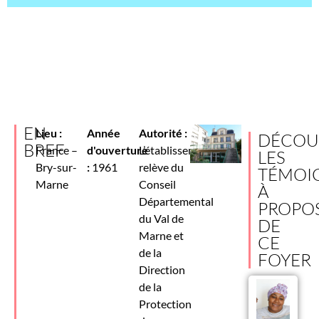
EN
Lieu :
Année
Autorité :
DÉCOU
BREF
France –
d'ouverture
L’établissement
LES
Bry-sur-
:
1961
relève du
TÉMOI
Marne
Conseil
À
Départemental
PROPO
du Val de
DE
Marne et
CE
de la
FOYER
Direction
de la
Protection