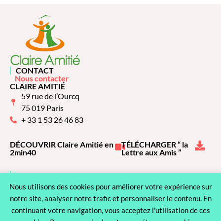
CONTACT
Nous contacter
CLAIRE AMITIÉ
59 rue de l’Ourcq
75 019 Paris
+ 33 1 53 26 46 83
DÉCOUVRIR Claire Amitié en
TÉLÉCHARGER “ la
2min40
Lettre aux Amis ”
NOUS RECRUTONS
Voir les offres
Nous utilisons des cookies pour améliorer votre expérience sur
LA VIE DE CLAIRE AMITIÉ
L'association
notre site, analyser notre trafic et personnaliser le contenu. En
NOS PARTENAIRES
continuant votre navigation, vous acceptez l'utilisation de ces
Voir nos partenaires