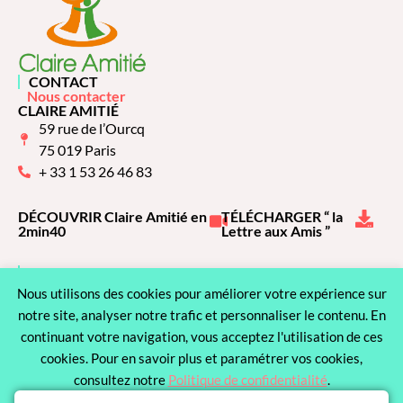
CONTACT
Nous contacter
CLAIRE AMITIÉ
59 rue de l’Ourcq
75 019 Paris
+ 33 1 53 26 46 83
DÉCOUVRIR Claire Amitié en
TÉLÉCHARGER “ la
2min40
Lettre aux Amis ”
NOUS RECRUTONS
Voir les offres
Nous utilisons des cookies pour améliorer votre expérience sur
LA VIE DE CLAIRE AMITIÉ
L'association
notre site, analyser notre trafic et personnaliser le contenu. En
NOS PARTENAIRES
continuant votre navigation, vous acceptez l'utilisation de ces
Voir nos partenaires
cookies. Pour en savoir plus et paramétrer vos cookies,
PUBLICATIONS
consultez notre
Politique de confidentialité
.
En savoir plus